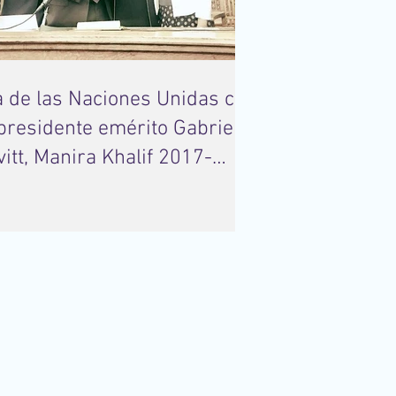
a de las Naciones Unidas con
 presidente emérito Gabriel
vitt, Manira Khalif 2017-
18 Observa