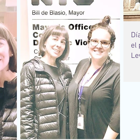
Dí
el
Le
20