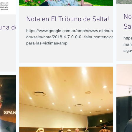
No
Nota en El Tribuno de Salta!
Sal
una de
https://www.google.com.ar/amp/s/www.eltribuno.c
om/salta/nota/2018-4-7-0-0-0--falta-contencion-
http
para-las-victimas/amp
mari
siga