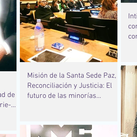
In
co
co
de
Misión de la Santa Sede Paz,
Reconciliación y Justicia: El
ad de
futuro de las minorías
rie-
religiosas victimi