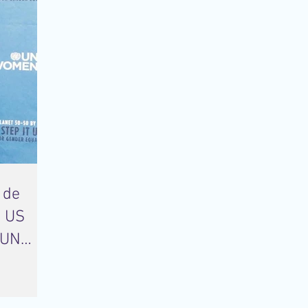
 de
e US
 UN
es