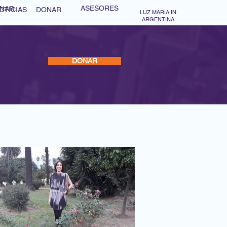
ASESORES
NAR
OTICIAS
DONAR
LUZ MARIA IN
ARGENTINA
Log In
DONAR
ADVISORS