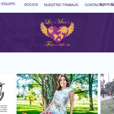
 EQUIPO
ALMACE
SOCIOS
NUESTRO TRABAJO
CONTACTO
N
EAM
OUR WORK
CONTACT
NEWS
DONATE