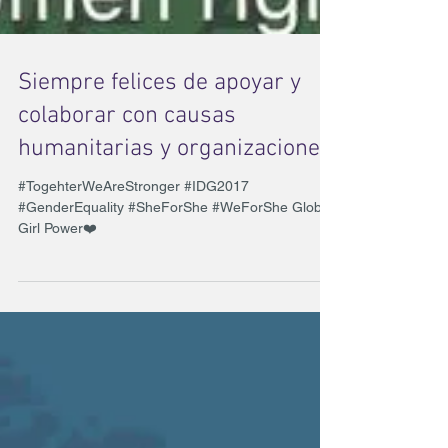
Siempre felices de apoyar y
colaborar con causas
humanitarias y organizaciones
#TogehterWeAreStronger #IDG2017
#GenderEquality #SheForShe #WeForShe Global
Girl Power❤️