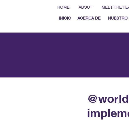
HOME
ABOUT
MEET THE TE
INICIO
ACERCA DE
NUESTRO 
@world
impleme