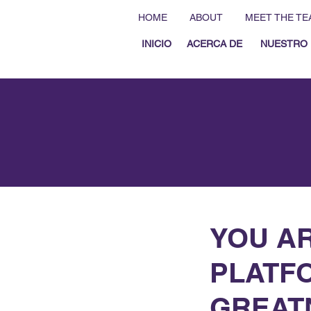
HOME
ABOUT
MEET THE TE
INICIO
ACERCA DE
NUESTRO 
YOU AR
PLATFO
GREATN