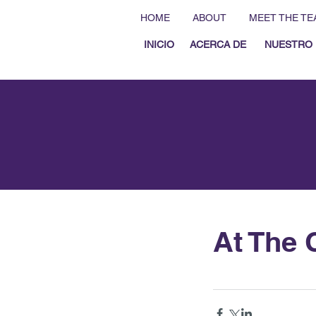
HOME
ABOUT
MEET THE TE
INICIO
ACERCA DE
NUESTRO 
At The C