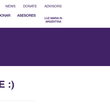
NEWS
DONATE
ADVISORS
DONAR
ASESORES
LUZ MARIA IN
ARGENTINA
MENU ESPAÑOL
MENU ENGLISH
‬ :)