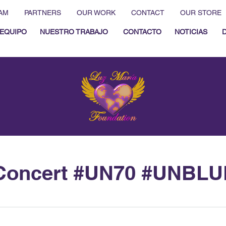
AM
PARTNERS
OUR WORK
CONTACT
OUR STORE
EQUIPO
NUESTRO TRABAJO
CONTACTO
NOTICIAS
oncert ‪#‎UN70‬ ‪#‎UNBLUE