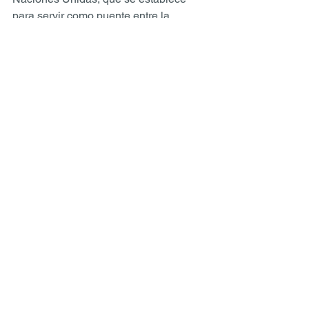
para servir como puente entre la 
diplomacia, la economia y la sociedad. 
Comments
Write a comment...