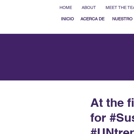
HOME
ABOUT
MEET THE TE
INICIO
ACERCA DE
NUESTRO 
At the 
for #Su
#UNtre