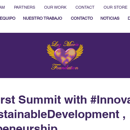
AM
PARTNERS
OUR WORK
CONTACT
OUR STORE
EQUIPO
NUESTRO TRABAJO
CONTACTO
NOTICIAS
first Summit with #Innov
stainableDevelopment ,
peneurship