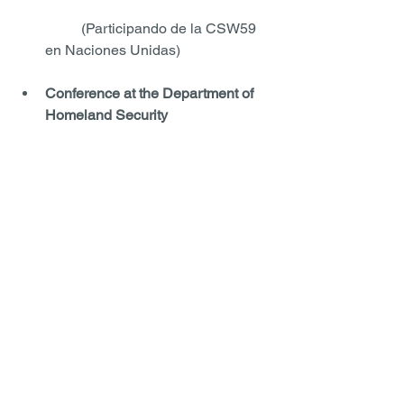
	(Participando de la CSW59 
en Naciones Unidas)
Conference at the Department of 
Homeland Security
	(Conferencia en el 
Departamento de Seguridad 
Nacional) 
Comments