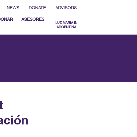
NEWS
DONATE
ADVISORS
DONAR
ASESORES
LUZ MARIA IN
ARGENTINA
MENU ESPAÑOL
MENU ENGLISH
t
ación